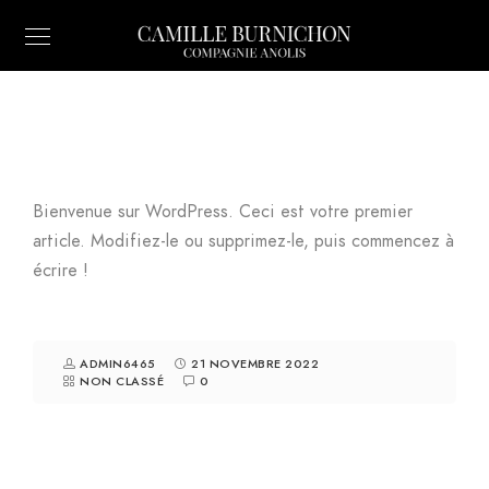
Bienvenue sur WordPress. Ceci est votre premier
article. Modifiez-le ou supprimez-le, puis commencez à
écrire !
ADMIN6465
21 NOVEMBRE 2022
NON CLASSÉ
0